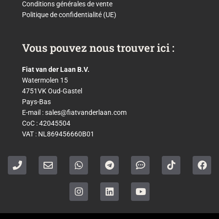
Conditions générales de vente
Politique de confidentialité (UE)
Vous pouvez nous trouver ici :
Fiat van der Laan B.V.
Watermolen 15
4751VK Oud-Gastel
Pays-Bas
E-mail :
sales@fiatvanderlaan.com
CoC : 42045504
VAT : NL869456660B01
P
E
W
I
T
L
C
Y
T
F
h
n
h
n
e
i
o
o
i
a
o
v
a
s
l
n
m
u
k
c
n
e
t
t
e
k
m
t
t
e
e
l
s
a
g
e
e
u
o
b
o
a
g
r
d
n
b
k
o
p
p
r
a
i
t
e
o