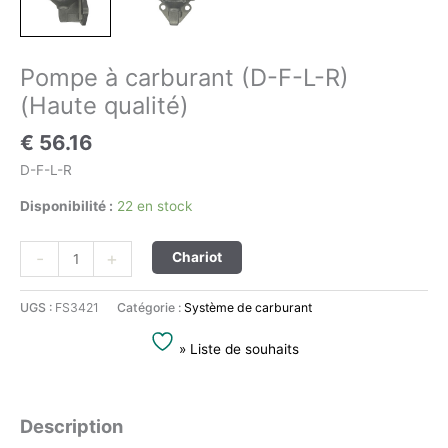
Pompe à carburant (D-F-L-R)
(Haute qualité)
€
56.16
D-F-L-R
Disponibilité :
22 en stock
Alternative:
-
+
Chariot
UGS :
FS3421
Catégorie :
Système de carburant
» Liste de souhaits
Description