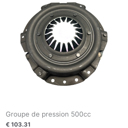
Groupe
de
pression
500cc
Groupe de pression 500cc
€
103.31