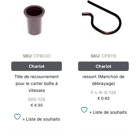
SKU:
CP8030
SKU:
CP8110
Chariot
Chariot
Tôle de recouvrement
ressort (Manchon de
pour le carter boîte à
débrayage)
vitesses
F-L-R-G-126
€
0.62
500-126
€
4.55
» Liste de souhaits
» Liste de souhaits