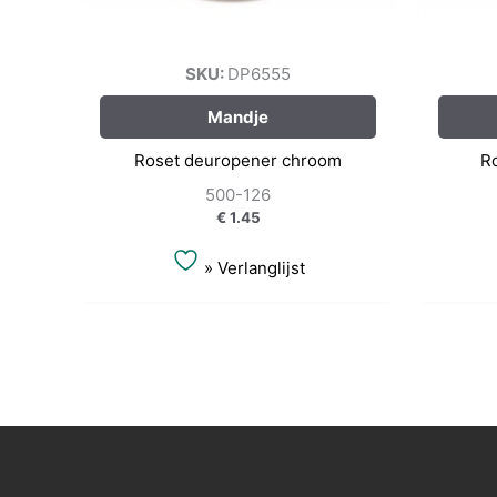
SKU:
DP6555
Mandje
Roset deuropener chroom
R
500-126
€
1.45
» Verlanglijst