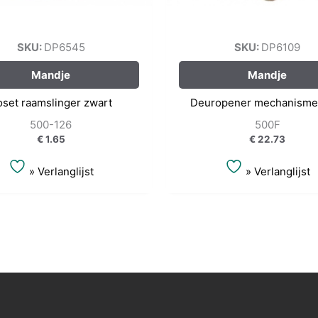
SKU:
DP6545
SKU:
DP6109
Mandje
Mandje
oset raamslinger zwart
Deuropener mechanisme 
500-126
500F
€
1.65
€
22.73
» Verlanglijst
» Verlanglijst