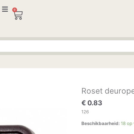
0
Winkelwagen
Roset deurop
Roset
deuropener
€
0.83
aantal
126
Beschikbaarheid:
18 op