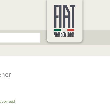
ener
 voorraad