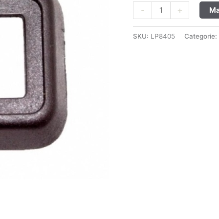
-
+
Ma
SKU:
LP8405
Categorie: