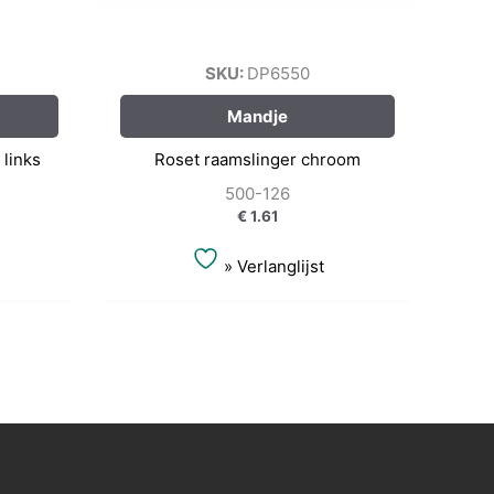
SKU:
DP6550
Mandje
links
Roset raamslinger chroom
500-126
€
1.61
» Verlanglijst