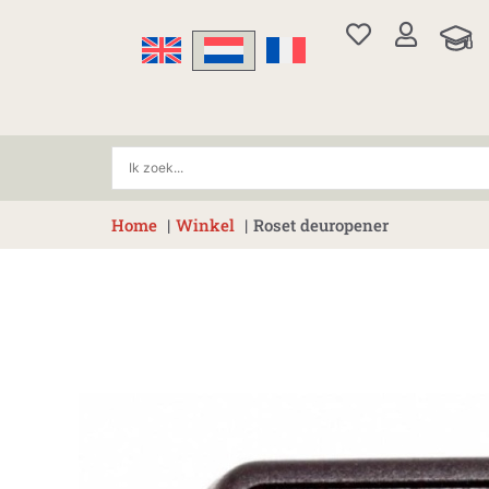
Ga
naar
de
inhoud
Home
Winkel
Roset deuropener