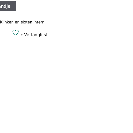
Alternative:
ndje
Klinken en sloten intern
» Verlanglijst