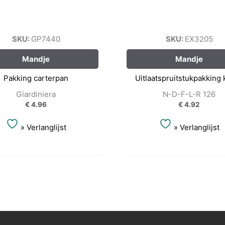
SKU:
GP7440
SKU:
EX3205
Mandje
Mandje
Pakking carterpan
Uitlaatspruitstukpakking
Giardiniera
N-D-F-L-R 126
€
4.96
€
4.92
» Verlanglijst
» Verlanglijst