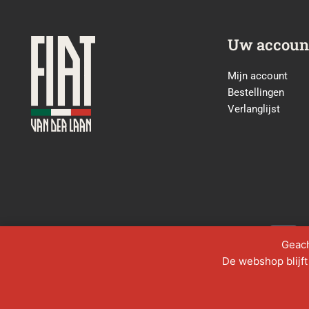
Uw accoun
Mijn account
Bestellingen
Verlanglijst
P
h
Geach
o
De webshop blijft 
n
e