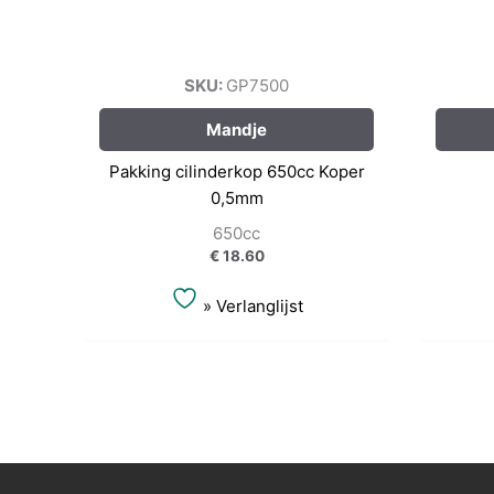
SKU:
GP7500
Mandje
Pakking cilinderkop 650cc Koper
0,5mm
650cc
€
18.60
» Verlanglijst