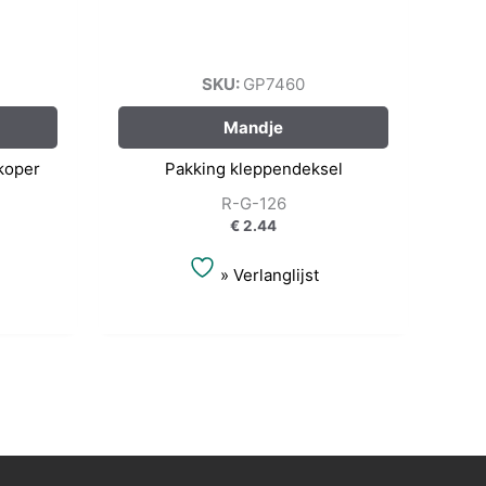
SKU:
GP7460
Mandje
 koper
Pakking kleppendeksel
R-G-126
€
2.44
» Verlanglijst