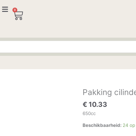
0
Winkelwagen
Pakking cilin
Pakking
cilinderkop
€
10.33
650cc
aantal
650cc
Beschikbaarheid:
24 op