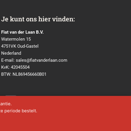
Je kunt ons hier vinden:
Fiat van der Laan B.V.
Watermolen 15
4751VK Oud-Gastel
Nederland
E-mail:
sales@fiatvanderlaan.com
KvK: 42045504
BTW: NL869456660B01
Y
o
antie.
u
ze periode bestelt.
t
u
b