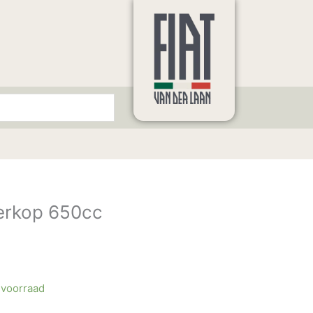
derkop 650cc
 voorraad