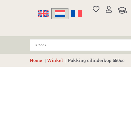
Ga
naar
de
inhoud
Home
Winkel
Pakking cilinderkop 650cc