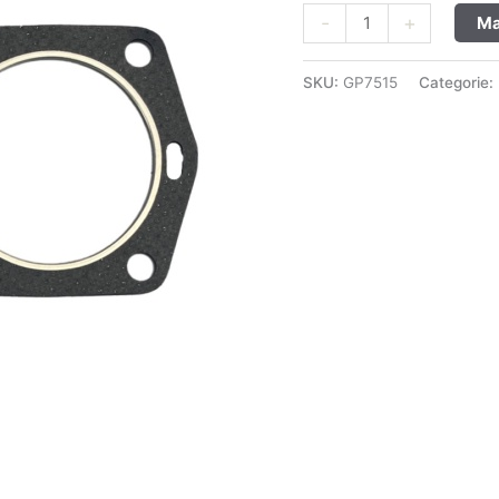
-
+
Ma
SKU:
GP7515
Categorie: