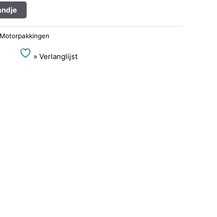
Alternative:
ndje
Motorpakkingen
» Verlanglijst