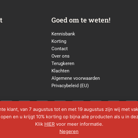
t
Goed om te weten!
Kennisbank
Korting
Contact
Over ons
Terugkeren
Klachten
Algemene voorwaarden
Privacybeleid (EU)
E
W
T
C
T
F
I
L
n
h
e
o
i
a
n
i
te klant, van 7 augustus tot en met 19 augustus zijn wij met vak
v
a
l
m
k
c
s
n
open en u krijgt 10% korting op bijna alle producten als u in de
e
t
e
m
t
e
t
k
Klik
HIER
voor meer informatie.
l
s
g
e
o
b
a
e
Copyright © 2026 Fiat van der Laan B.V.
Negeren
o
a
r
n
k
o
g
d