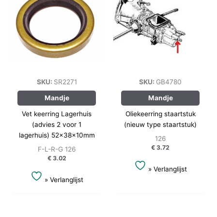
SKU:
SR2271
SKU:
GB4780
Mandje
Mandje
Vet keerring Lagerhuis
Oliekeerring staartstuk
(advies 2 voor 1
(nieuw type staartstuk)
lagerhuis) 52x38x10mm
126
€
3.72
F-L-R-G 126
€
3.02
» Verlanglijst
» Verlanglijst