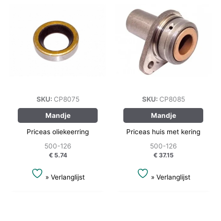
SKU:
CP8075
SKU:
CP8085
Mandje
Mandje
Priceas oliekeerring
Priceas huis met kering
500-126
500-126
€
5.74
€
37.15
» Verlanglijst
» Verlanglijst