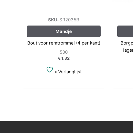
SKU:
SR2035B
Mandje
Bout voor remtrommel (4 per kant)
Borgp
lage
500
€
1.32
» Verlanglijst