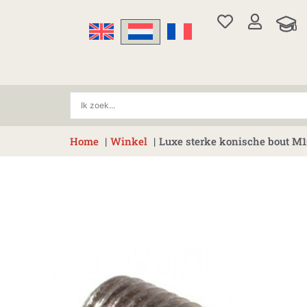
Ga
naar
de
inhoud
Home
Winkel
Luxe sterke konische bout M10