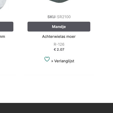
SKU:
SR2100
Mandje
 mm
Achterwielas moer
R-126
€
2.07
» Verlanglijst