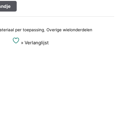
Alternative:
ndje
teriaal per toepassing
,
Overige wielonderdelen
» Verlanglijst