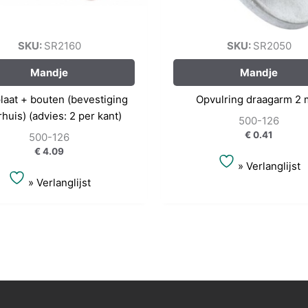
SKU:
SR2160
SKU:
SR2050
Mandje
Mandje
laat + bouten (bevestiging
Opvulring draagarm 2
rhuis) (advies: 2 per kant)
500-126
€
0.41
500-126
€
4.09
» Verlanglijst
» Verlanglijst