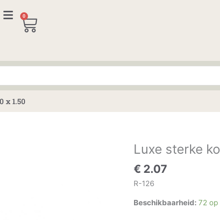
0
Winkelwagen
 x 1.50
Luxe sterke k
Luxe
sterke
€
2.07
konische
bout
R-126
M10
Beschikbaarheid:
72 op
x
1.50