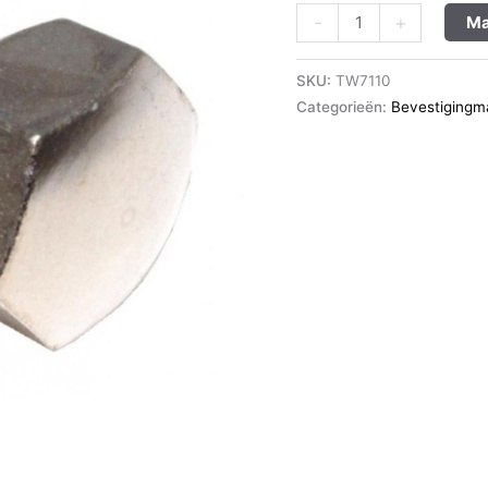
aantal
-
+
Ma
SKU:
TW7110
Categorieën:
Bevestigingma