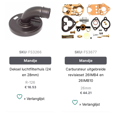
SKU:
FS3266
SKU:
FS3677
Mandje
Mandje
Deksel luchtfilterhuis (24
Carburateur uitgebreide
en 28mm)
revisieset 26IMB4 en
26IMB10
R-126
€
16.53
26mm
€
44.21
» Verlanglijst
» Verlanglijst