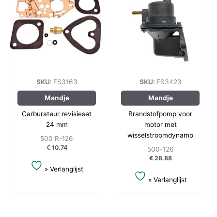
SKU:
FS3163
SKU:
FS3423
Mandje
Mandje
Carburateur revisieset
Brandstofpomp voor
24 mm
motor met
wisselstroomdynamo
500 R-126
€
10.74
500-126
€
28.88
» Verlanglijst
» Verlanglijst