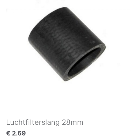
aantal
Luchtfilterslang 28mm
€
2.69