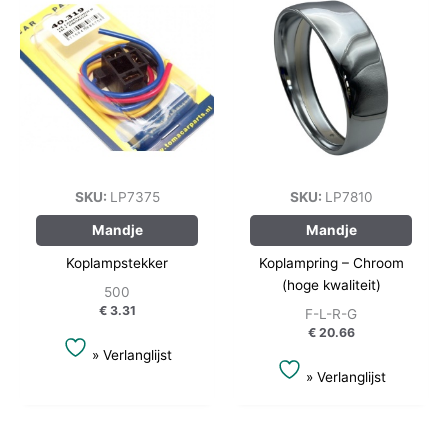
SKU:
LP7375
SKU:
LP7810
Mandje
Mandje
Koplampstekker
Koplampring – Chroom
(hoge kwaliteit)
500
€
3.31
F-L-R-G
€
20.66
» Verlanglijst
» Verlanglijst