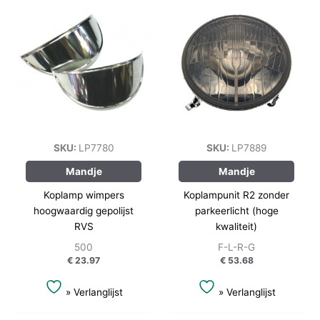
SKU:
LP7780
SKU:
LP7889
Mandje
Mandje
Koplamp wimpers
Koplampunit R2 zonder
hoogwaardig gepolijst
parkeerlicht (hoge
RVS
kwaliteit)
500
F-L-R-G
€
23.97
€
53.68
» Verlanglijst
» Verlanglijst