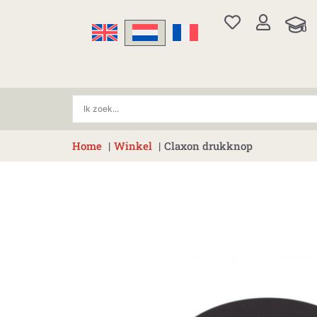
Ga
naar
de
inhoud
Home
Winkel
Claxon drukknop