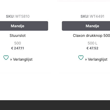
SKU:
WT5810
SKU:
WT4491
Mandje
Mandje
Stuurslot
Claxon drukknop 50
500
500 L
€
247.11
€
47.52
» Verlanglijst
» Verlanglijst