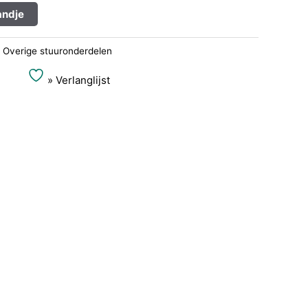
Alternative:
ndje
:
Overige stuuronderdelen
» Verlanglijst