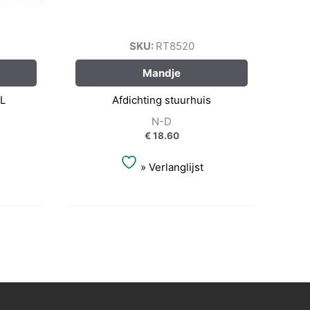
SKU:
RT8520
Mandje
0L
Afdichting stuurhuis
N-D
€
18.60
» Verlanglijst