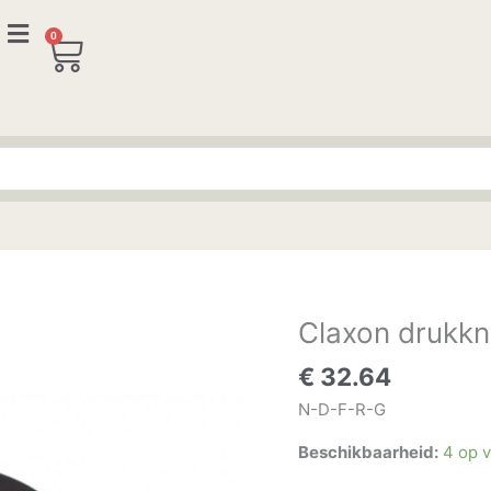
0
Winkelwagen
Claxon drukk
Claxon
drukknop
€
32.64
aantal
N-D-F-R-G
Beschikbaarheid:
4 op 