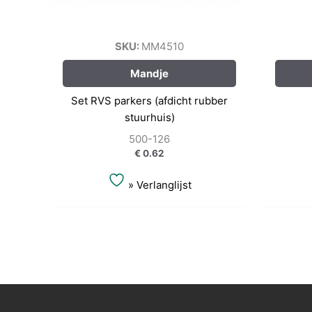
SKU:
MM4510
Mandje
Set RVS parkers (afdicht rubber
stuurhuis)
500-126
€
0.62
» Verlanglijst