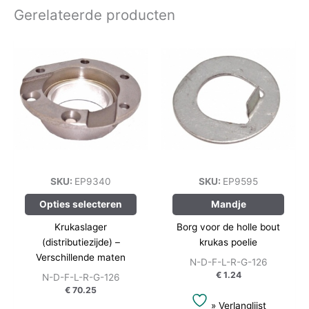
Gerelateerde producten
Dit
product
heeft
meerdere
variaties.
Deze
optie
kan
gekozen
worden
SKU:
EP9340
SKU:
EP9595
op
Opties selecteren
Mandje
de
productpagina
Krukaslager
Borg voor de holle bout
(distributiezijde) –
krukas poelie
Verschillende maten
N-D-F-L-R-G-126
€
1.24
N-D-F-L-R-G-126
€
70.25
» Verlanglijst