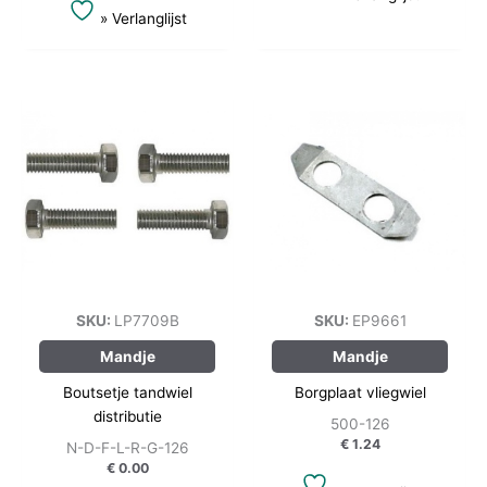
» Verlanglijst
SKU:
LP7709B
SKU:
EP9661
Mandje
Mandje
Boutsetje tandwiel
Borgplaat vliegwiel
distributie
500-126
€
1.24
N-D-F-L-R-G-126
€
0.00